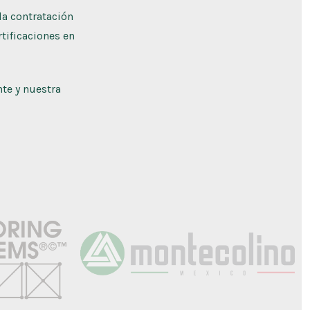
la contratación
tificaciones en
te y nuestra