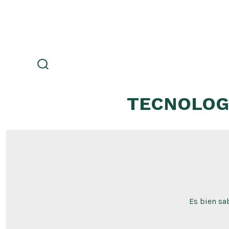
Skip
to
content
search
toggle
TECNOLOG
Es bien sa